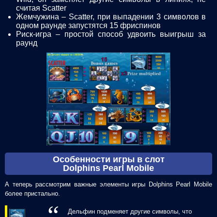
считая Scatter
Жемчужина – Scatter, при выпадении 3 символов в
одном раунде запустятся 15 фриспинов
Риск-игра – простой способ удвоить выигрыш за
раунд
Особенности игры в слот
Dolphins Pearl Mobile
А теперь рассмотрим важные элементы игры Dolphins Pearl Mobile
более пристально.
Дельфин подменяет другие символы, что