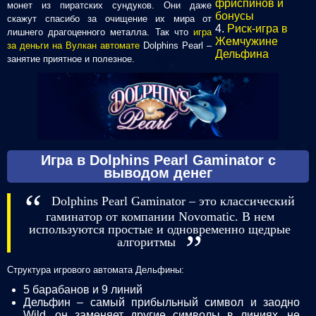
фриспинов и
монет из пиратских сундуков. Они даже
бонусы
скажут спасибо за очищение их мира от
4.
Риск-игра в
лишнего драгоценного металла. Так что
игра
Жемчужине
за деньги на Вулкан автомате
Dolphins Pearl –
Дельфина
занятие приятное и полезное.
Игра в Dolphins Pearl Gaminator с
выводом денег
Dolphins Pearl Gaminator – это классический
гаминатор от компании Novomatic. В нем
используются простые и одновременно щедрые
алгоритмы
Структура игрового автомата Дельфины:
5 барабанов и 9 линий
Дельфин – самый прибыльный символ и заодно
Wild, он заменяет другие символы в линиях, не