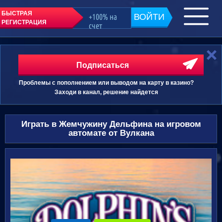
БЫСТРАЯ
+100% на
ВОЙТИ
РЕГИСТРАЦИЯ
счет
Подписаться
Проблемы с пополнением или выводом на карту в казино?
Заходи в канал, решение найдется
Играть в Жемчужину Дельфина на игровом
автомате от Вулкана