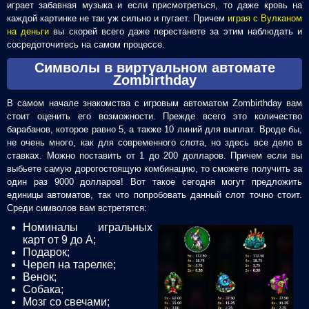
играет забавная музыка и если присмотреться, то даже кровь на
каждой картинке не так уж сильно и пугает. Причем
играя с Вулканом
на деньги
вы скорей всего даже перестанете за этим наблюдать и
сосредоточитесь на самом процессе.
Символы в виртуальном автомате
Zombirthday
В самом начале знакомства с игровым автоматом Zombirthday вам
стоит оценить его возможности. Прежде всего это количество
барабанов, которое равно 5, а также 10 линий для выплат. Вроде бы,
не очень много, как для современного слота, но здесь все дело в
ставках. Можно поставить от 1 до 200 долларов. Причем если вы
выбьете самую дорогостоящую комбинацию, то сможете получить за
один раз 9000 долларов! Вот такое сегодня могут предложить
единицы автоматов, так что попробовать данный слот точно стоит.
Среди символов вам встретятся:
Номиналы игральных
карт от 9 до А;
Подарок;
Череп на тарелке;
Венок;
Собака;
Мозг со свечами;