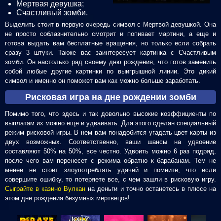
Мертвая девушка;
Счастливый зомби.
Выделить стоит в первую очередь символ с Мертвой девушкой. Она
не просто соблазнительно смотрит и попивает мартини, а еще и
готова выдать вам бесплатные вращения, но только если собрать
сразу 3 штуки. Также вас заинтересует картинка с Счастливым
зомби. Он настолько рад своему дню рождения, что готов заменить
собой любые другие картинки по выигрышной линии. Это дикий
символ и именно он поможет вам как можно больше заработать.
Рисковая игра на дне рождении зомби
Помимо того, что здесь и так довольно высокие коэффициенты по
выплатам их можно еще и удваивать. Для этого сделан специальный
режим рисковой игры. В нем вам понадобится угадать цвет карты из
двух возможных. Соответственно, ваши шансы на удвоение
составляют 50% на 50%, все честно. Удвоить можно 6 раз подряд,
после чего вам перенесет с режима обратно к барабанам. Тем не
менее не стоит злоупотреблять удачей и помните, что если
совершите ошибку, то потеряете все, с чем зашли в рисковую игру.
Сыграйте в казино Вулкан
на деньги и точно останетесь в плюсе на
этом дне рождения безумных мертвецов!
ИГРАТЬ
ИГРАТЬ
ИГРАТЬ
ИГРАТЬ
ИГРАТ