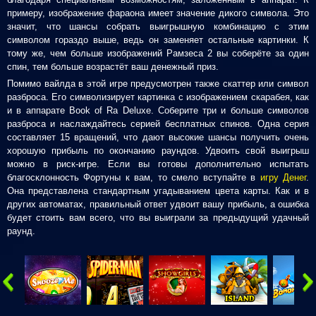
примеру, изображение фараона имеет значение дикого символа. Это
значит, что шансы собрать выигрышную комбинацию с этим
символом гораздо выше, ведь он заменяет остальные картинки. К
тому же, чем больше изображений Рамзеса 2 вы соберёте за один
спин, тем больше возрастёт ваш денежный приз.
Помимо вайлда в этой игре предусмотрен также скаттер или символ
разброса. Его символизирует картинка с изображением скарабея, как
и в аппарате Book of Ra Deluxe. Соберите три и больше символов
разброса и наслаждайтесь серией бесплатных спинов. Одна серия
составляет 15 вращений, что дают высокие шансы получить очень
хорошую прибыль по окончанию раундов. Удвоить свой выигрыш
можно в риск-игре. Если вы готовы дополнительно испытать
благосклонность Фортуны к вам, то смело вступайте в
игру Денег
.
Она представлена стандартным угадыванием цвета карты. Как и в
других автоматах, правильный ответ удвоит вашу прибыль, а ошибка
будет стоить вам всего, что вы выиграли за предыдущий удачный
раунд.
ИГРАТЬ
ИГРАТЬ
ИГРАТЬ
ИГРАТЬ
ИГРАТ