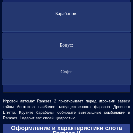
Барабанов:
Бонус:
Софт:
Игровой автомат Ramses 2 приоткрывает перед игроками завесу
тайны богатства наиболее могущественного фараона Древнего
Египта. Крутите барабаны, собирайте выигрышные комбинации и
Ramses II одарит вас своей щедростью!
Оформление и характеристики слота