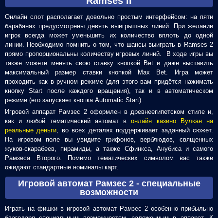
Ramses II
Онлайн слот располагает довольно простым интерфейсом: на пяти
барабанах предусмотрены девять выигрышных линий. При желании
игрок всегда может уменьшить их количество вплоть до одной
линии. Необходимо помнить о том, что шансы выиграть в Ramses 2
прямо пропорциональны количеству игровых линий. В ходе игры вы
также можете менять свою ставку кнопкой Bet и даже выставить
максимальный размер ставки кнопкой Max Bet. Игра может
проходить как в ручном режиме (для этого вам придётся нажимать
кнопку Start после каждого вращения), так и в автоматическом
режиме (его запускает кнопка Automatic Start).
Игровой аппарат Рамзес 2 оформлен в древнеегипетском стиле и,
как и любой тематический автомат в
онлайн казино Вулкан на
реальные деньги
, во всех деталях поддерживает заданный сюжет.
На игровом поле вы увидите грифонов, верблюдов, священных
жуков-скарабеев, пирамиды, а также Сфинкса, Анубиса и самого
Рамзеса Второго. Помимо тематических символом вас также
ожидают стандартные номиналы карт.
Игровой автомат Рамзес 2 - специальные
возможности
Играть на фишки в игровой автомат Рамзес 2 особенно прибыльно
благодаря специальным возможностям, заложенным в аппарат. К