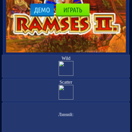
ДЕМО
ИГРАТЬ
Wild
Scatter
Линий: