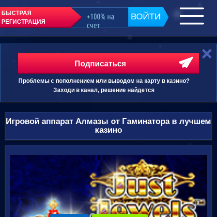
БЫСТРАЯ
+100% на
ВОЙТИ
РЕГИСТРАЦИЯ
счет
Подписаться
Проблемы с пополнением или выводом на карту в казино?
Заходи в канал, решение найдется
Игровой аппарат Алмазы от Гаминатора в лучшем
казино