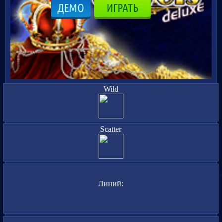
ДЕМО
ИГРАТЬ
Wild
Scatter
Линий: