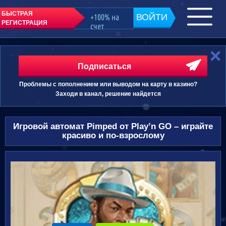
БЫСТРАЯ
+100% на
ВОЙТИ
РЕГИСТРАЦИЯ
счет
Подписаться
Проблемы с пополнением или выводом на карту в казино?
Заходи в канал, решение найдется
Игровой автомат Pimped от Play’n GO – играйте
красиво и по-взрослому