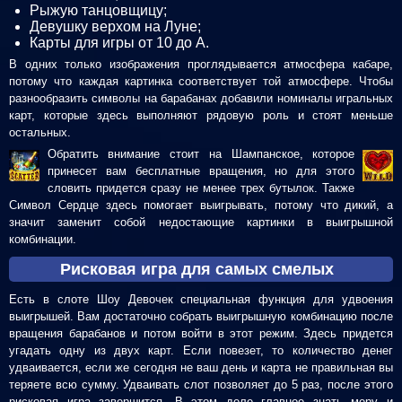
Рыжую танцовщицу;
Девушку верхом на Луне;
Карты для игры от 10 до А.
В одних только изображения проглядывается атмосфера кабаре,
потому что каждая картинка соответствует той атмосфере. Чтобы
разнообразить символы на барабанах добавили номиналы игральных
карт, которые здесь выполняют рядовую роль и стоят меньше
остальных.
Обратить внимание стоит на Шампанское, которое
принесет вам бесплатные вращения, но для этого
словить придется сразу не менее трех бутылок. Также
Символ Сердце здесь помогает выигрывать, потому что дикий, а
значит заменит собой недостающие картинки в выигрышной
комбинации.
Рисковая игра для самых смелых
Есть в слоте Шоу Девочек специальная функция для удвоения
выигрышей. Вам достаточно собрать выигрышную комбинацию после
вращения барабанов и потом войти в этот режим. Здесь придется
угадать одну из двух карт. Если повезет, то количество денег
удваивается, если же сегодня не ваш день и карта не правильная вы
теряете всю сумму. Удваивать слот позволяет до 5 раз, после этого
рисковая игра завершится. В этом деле главное знать меру и