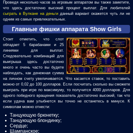
Проведя несколько часов за игровым аппаратом вы также заметите,
что здесь достаточно высокий процент выплат. Для любителей
сыграть в Вулкане на деньги
данный вариант окажется чуть ли не
одним из самых привлекательных.
Главные фишки аппарата Show Girls
Стоит отметить, что слот
обладает 5 барабанами и 25
линиями для выплат.
Следовательно комбинаций для
выигрыша здесь достаточно
много и очень часто вы будете
наблюдать, как денежная сумма
на личном счету увеличивается. Что касается ставок, то поставить
можно от 0,02 до 100 долларов. Если посчитать сколько вы сможете
выиграть при игре по максимуму, то получится 4000 долларов. Для
одного победного вращения показатель достаточно высокий, так что
если удача вам улыбнется вы точно не останетесь в минусе. К
символам можно отнести:
Танцующую брюнетку;
Танцующую блондинку;
Сердце;
Шампанское;