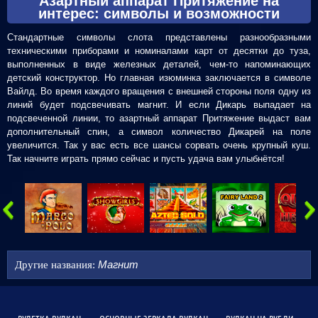
Азартный аппарат Притяжение на
интерес: символы и возможности
Стандартные символы слота представлены разнообразными
техническими приборами и номиналами карт от десятки до туза,
выполненных в виде железных деталей, чем-то напоминающих
детский конструктор. Но главная изюминка заключается в символе
Вайлд. Во время каждого вращения с внешней стороны поля одну из
линий будет подсвечивать магнит. И если Дикарь выпадает на
подсвеченной линии, то азартный аппарат Притяжение выдаст вам
дополнительный спин, а символ количество Дикарей на поле
увеличится. Так у вас есть все шансы сорвать очень крупный куш.
Так начните играть прямо сейчас и пусть удача вам улыбнётся!
ИГРАТЬ
ИГРАТЬ
ИГРАТЬ
ИГРАТЬ
ИГРАТ
Магнит
Другие названия: