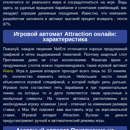
отключится от реального мира и сосредоточиться на игре. Ведь
здесь за удачные вращения барабанов и сочетания комбинаций, вас
ожидают хорошие денежные поощрения. Известно, что компания-
разработчик заложила в автомат высокий процент возврата - почти
97%.
Игровой автомат Attraction онлайн:
характеристика
Пожалуй, каждое творение NetEnt отличается хорошо продуманной
графикой и чётко выдержанной тематикой. Поэтому азартный слот
Притяжение демо не стал исключением. Фанатам ярких и
продуманных слотов можно порекомендовать также игровой автомат
Aliens
. Игра в данном аппарате проходит всего лишь по 10 линиям.
Их количество изменить нельзя. Небольшое число линий
объясняется игровой спецификой, о которой пойдёт речь дальше.
Игровое поле составляют пять барабанов и три горизонтальные
линии, на которых то и дело появляются такие красочные и
необычные символы. На панели автомата расположены все
необходимые игроку клавиши: Level - отвечает за изменение размера
ставки, а Max Bet поможет вам выставить игру на максимальной
ставке. Игровой аппарат Attraction Вулкан на деньги
предусматривает ручной и автоматический режимы игры.