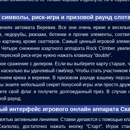
символы, риск-игра и призовой раунд слота
жениях автомата Веревки. Все они очень яркие и весел
тки, ледорубы, рюкзаки, ботинки и прочие элементы, соот
картинку, кроме скаттеров. Самый ценный игровой элемент
 Четыре снежинки азартного аппарата Rock Climber. увелич
нтересной риск-игре нужно нажать клавишу “double”.
ое сражение с дилером. Если вы выберете карту старше, 
ет насколько вы удачливый гэмблер. Чтобы стать участнико
ением крюка и веревки. В призовом раунде вашему персо
вы знаете небольшой секрет бонусной игры или просто друж
те свой флаг и получите долгожданный приз. В случае н
вой раунд.
ый интерфейс игрового онлайн аппарата Ск
вятью активными линиями. Ставки делаются с помощью клав
калолаз, достаточно нажать кнопку “Старт”. Игрок ст