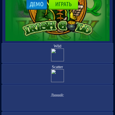
ДЕМО
ИГРАТЬ
Wild
Scatter
Линий: