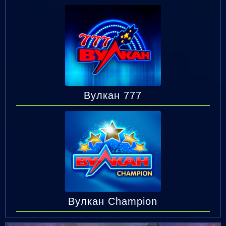
Вулкан 777
Вулкан Champion