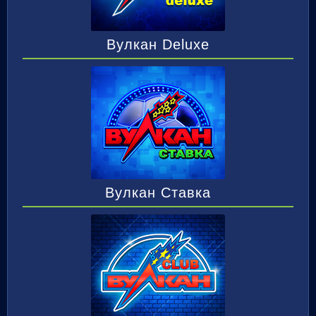
Вулкан Deluxe
Вулкан Ставка