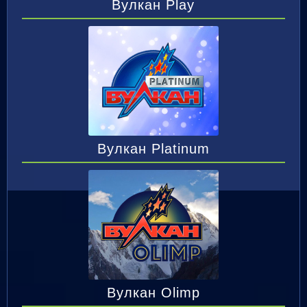
Вулкан Play
Вулкан Platinum
Вулкан Olimp