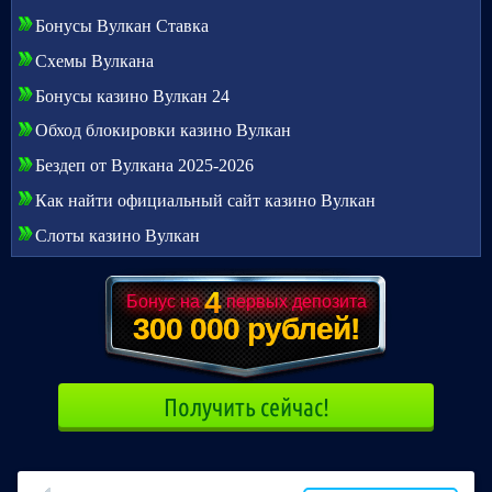
Бонусы Вулкан Ставка
Схемы Вулкана
Бонусы казино Вулкан 24
Обход блокировки казино Вулкан
Бездеп от Вулкана 2025-2026
Как найти официальный сайт казино Вулкан
Слоты казино Вулкан
4
Бонус на
первых депозита
300 000 рублей!
Получить сейчас!