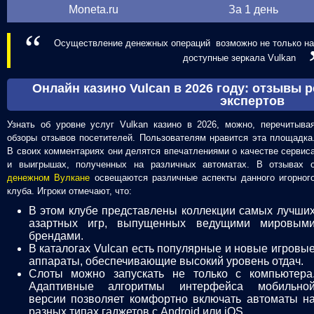
Moneta.ru
За 1 день
Осуществление денежных операций возможно не только на
доступные зеркала Vulkan
Онлайн казино Vulcan в 2026 году: отзывы
экспертов
Узнать об уровне услуг Vulkan казино в 2026, можно, перечитыва
обзоры отзывов посетителей. Пользователям нравится эта площадка
В своих комментариях они делятся впечатлениями о качестве сервис
и выигрышах, полученных на различных автоматах. В отзывах 
денежном Вулкане
освещаются различные аспекты данного игорног
клуба. Игроки отмечают, что:
В этом клубе представлены коллекции самых лучши
азартных игр, выпущенных ведущими мировым
брендами.
В каталогах Vulcan есть популярные и новые игровы
аппараты, обеспечивающие высокий уровень отдач.
Слоты можно запускать не только с компьютера
Адаптивные алгоритмы интерфейса мобильно
версии позволяет комфортно включать автоматы н
разных типах гаджетов с Android или iOS.