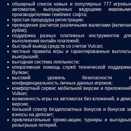
обширный список новых и популярных 777 игровы
автоматов, выпущенных ведущими мировым
производителями гемблинг софта;
простая процедура регистрации;
проведение расчетов различными валютами (включа
рубли);
поддержка разных платежных инструментов дл
выполнения онлайн платежей;
быстрый вывод средств со счетов Vulcan;
честные правила игры и гарантированные выплат
выигрышей;
выгодная система лояльности;
оперативная помощь служб технической поддержк
Вулкан;
высокий уровень безопасности 
конфиденциальность личных данных игроков;
комфортный сервис мобильной версии и приложени
Vulkan;
возможность игры на автоматах без вложений, в дем
версии;
большой спектр бездепозитных бонусов и бонусов з
взносы на депозит;
привлекательные промо-акции, турниры и выгодны
розыгрыши лотерей.