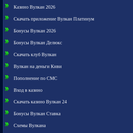
Казино Вулкан 2026
Скачать приложение Вулкан Платинум
Бонусы Вулкан 2026
Бонусы Вулкан Делюкс
Скачать клуб Вулкан
Вулкан на деньги Киви
Пополнение по СМС
Вход в казино
Скачать казино Вулкан 24
Бонусы Вулкан Ставка
Схемы Вулкана