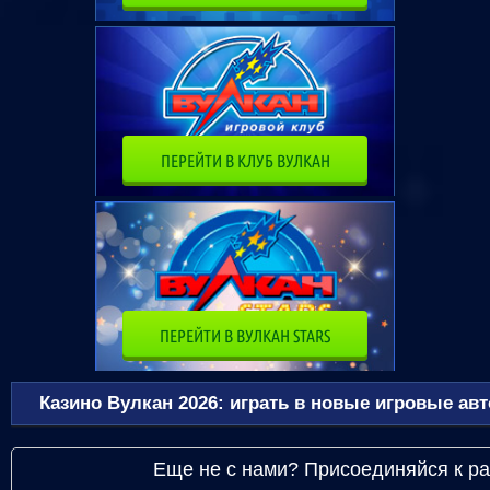
ПЕРЕЙТИ В КЛУБ ВУЛКАН
ПЕРЕЙТИ В ВУЛКАН STARS
Казино Вулкан 2026: играть в новые игровые ав
Еще не с нами? Присоединяйся к р