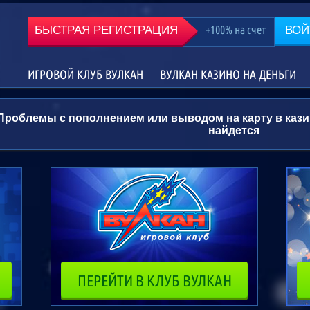
+100% на счет
БЫСТРАЯ РЕГИСТРАЦИЯ
ВОЙ
ИГРОВОЙ КЛУБ ВУЛКАН
ВУЛКАН КАЗИНО НА ДЕНЬГИ
Проблемы с пополнением или выводом на карту в кази
найдется
ПЕРЕЙТИ В КЛУБ ВУЛКАН