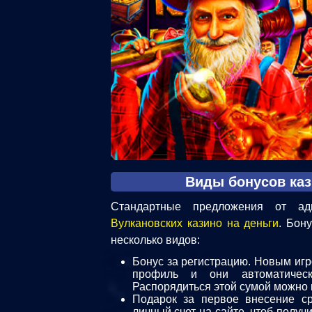
Виды бонусов кази
Cтандартные предложения от ад
Вулкановских казино на деньги
. Бон
несколько видов:
Бонус за регистрацию. Новым игр
профиль и они автоматичес
Распорядиться этой сумой можно к
Подарок за первое внесение ср
личный счет на сайте, чтоб получ