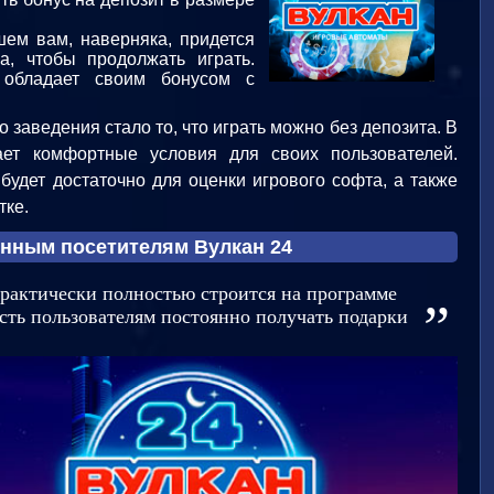
ем вам, наверняка, придется
а, чтобы продолжать играть.
 обладает своим бонусом с
 заведения стало то, что играть можно без депозита. В
ет комфортные условия для своих пользователей.
будет достаточно для оценки игрового софта, а также
тке.
нным посетителям Вулкан 24
практически полностью строится на программе
ость пользователям постоянно получать подарки