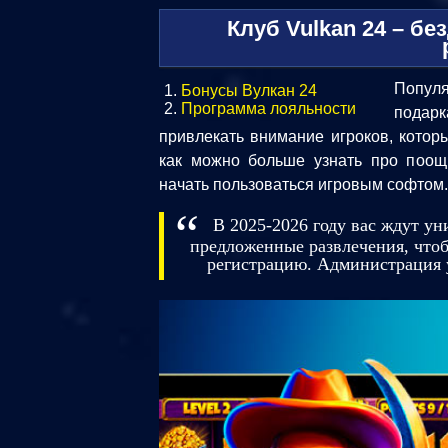
Клуб Vulkan 24 – б
Попул
1.
Бонусы Вулкан 24
2.
Программа лояльности
подар
привлекать внимание игроков, котор
как можно больше узнать про поощ
начать пользоваться игровым софтом.
В 2025-2026 году вас ждут у
предложенные развлечения, чтоб
регистрацию. Администрация у