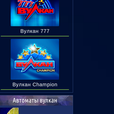
Вулкан 777
Вулкан Champion
Автоматы вулкан