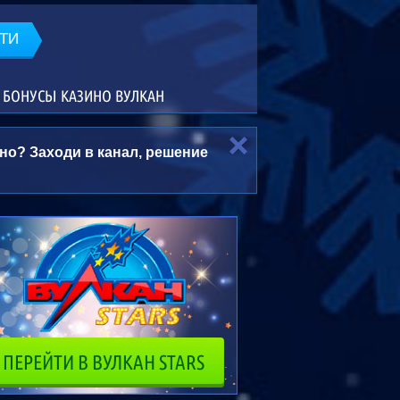
ТИ
БОНУСЫ КАЗИНО ВУЛКАН
но? Заходи в канал, решение
ПЕРЕЙТИ В ВУЛКАН STARS