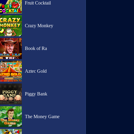
Fruit Cocktail
Crazy Monkey
Book of Ra
Aztec Gold
Piggy Bank
The Money Game