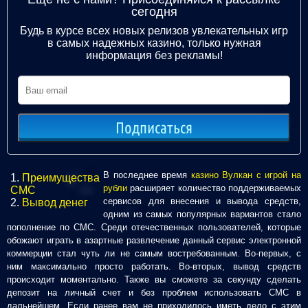
сегодня
Будь в курсе всех новых релизов увлекательных игр
в самых надежных казино, только нужная
информация без рекламы!
В последнее время
казино Вулкан с игрой на
1.
Преимущества
рубли
расширяет количество поддерживаемых
СМС
сервисов для внесения и вывода средств,
2.
Вывод денег
одним из самых популярных вариантов стало
пополнение по СМС. Среди отечественных пользователей, которые
обожают играть в азартные развлечение данный сервис электронной
коммерции стал чуть ли не самым востребованным. Во-первых, с
ним максимально просто работать. Во-вторых, вывод средств
происходит моментально. Также вы сможете за секунду сделать
депозит на личный счет и без проблем использовать СМС в
дальнейшем. Если ранее вам не приходилось иметь дело с этим