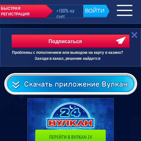
БЫСТРАЯ
+100% на
ВОЙТИ
РЕГИСТРАЦИЯ
счет
Подписаться
Проблемы с пополнением или выводом на карту в казино?
Заходи в канал, решение найдется
ПЕРЕЙТИ В ВУЛКАН 24