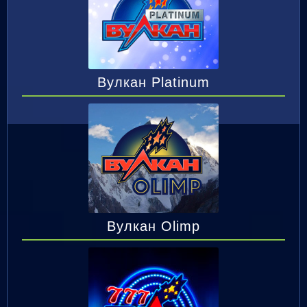
Вулкан Platinum
Вулкан Olimp