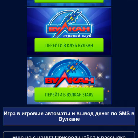
ПЕРЕЙТИ В КЛУБ ВУЛКАН
ПЕРЕЙТИ В ВУЛКАН STARS
Игра в игровые автоматы и вывод денег по SMS в
Вулкане
Еще не с нами? Присоединяйся к рассылке