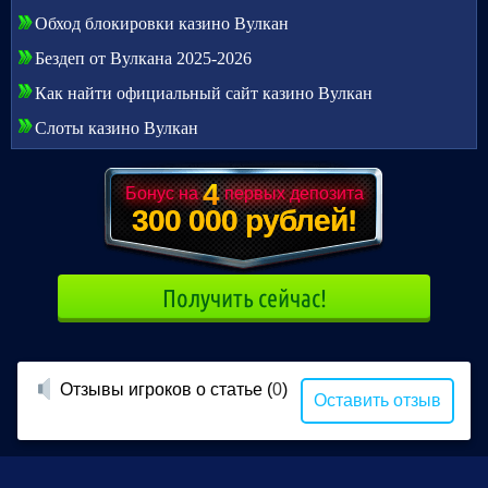
Обход блокировки казино Вулкан
Бездеп от Вулкана 2025-2026
Как найти официальный сайт казино Вулкан
Слоты казино Вулкан
4
Бонус на
первых депозита
300 000 рублей!
Получить сейчас!
Отзывы игроков о статье (
0
)
Оставить отзыв