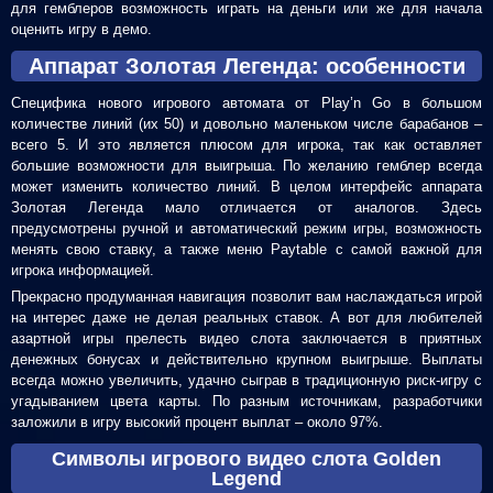
для гемблеров возможность играть на деньги или же для начала
оценить игру в демо.
Аппарат Золотая Легенда: особенности
Специфика нового игрового автомата от Play’n Go в большом
количестве линий (их 50) и довольно маленьком числе барабанов –
всего 5. И это является плюсом для игрока, так как оставляет
большие возможности для выигрыша. По желанию гемблер всегда
может изменить количество линий. В целом интерфейс аппарата
Золотая Легенда мало отличается от аналогов. Здесь
предусмотрены ручной и автоматический режим игры, возможность
менять свою ставку, а также меню Paytable с самой важной для
игрока информацией.
Прекрасно продуманная навигация позволит вам наслаждаться игрой
на интерес даже не делая реальных ставок. А вот для любителей
азартной игры прелесть видео слота заключается в приятных
денежных бонусах и действительно крупном выигрыше. Выплаты
всегда можно увеличить, удачно сыграв в традиционную риск-игру с
угадыванием цвета карты. По разным источникам, разработчики
заложили в игру высокий процент выплат – около 97%.
Символы игрового видео слота Golden
Legend