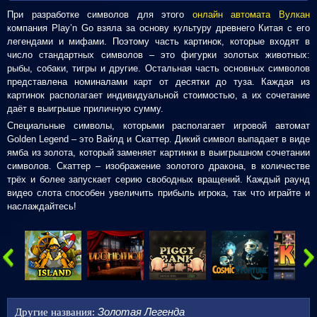
При разработке символов для этого
онлайн автомата Вулкан
компания Play’n Go взяла за основу культуру древнего Китая с его
легендами и мифами. Поэтому часть картинок, которые входят в
число стандартных символов – это фигурки золотых животных:
рыбы, собаки, тигры и другие. Остальная часть основных символов
представлена номиналами карт от десятки до туза. Каждая из
картинок располагает индивидуальной стоимостью, а их сочетание
даёт в выигрыше приличную сумму.
Специальные символы, которыми располагает игровой автомат
Golden Legend – это Вайлд и Скаттер. Дикий символ выпадает в виде
ямба из золота, который заменяет картинки в выигрышном сочетании
символов. Скаттер – изображение золотого дракона, в количестве
трёх и более запускает серию свободных вращений. Каждый раунд
видео слота способен увеличить прибыль игрока, так что играйте и
наслаждайтесь!
ИГРАТЬ
ИГРАТЬ
ИГРАТЬ
ИГРАТЬ
ИГРАТ
Золотая Легенда
Другие названия: