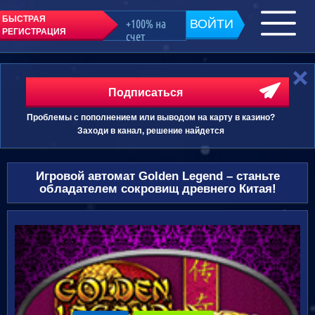
БЫСТРАЯ
+100% на
ВОЙТИ
РЕГИСТРАЦИЯ
счет
Подписаться
Проблемы с пополнением или выводом на карту в казино?
Заходи в канал, решение найдется
Игровой автомат Golden Legend – станьте
обладателем сокровищ древнего Китая!