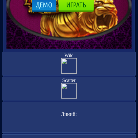
ДЕМО
ИГРАТЬ
Wild
Scatter
Линий: