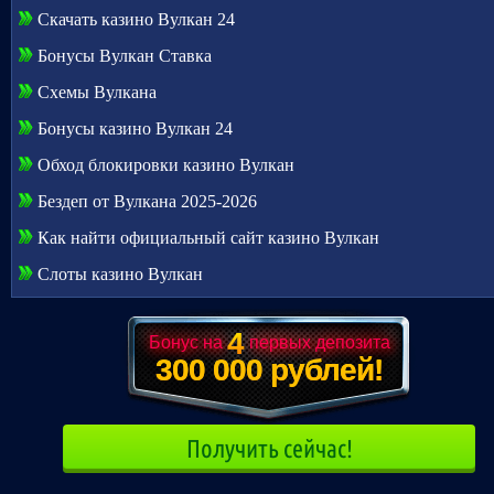
Скачать казино Вулкан 24
Бонусы Вулкан Ставка
Схемы Вулкана
Бонусы казино Вулкан 24
Обход блокировки казино Вулкан
Бездеп от Вулкана 2025-2026
Как найти официальный сайт казино Вулкан
Слоты казино Вулкан
4
Бонус на
первых депозита
300 000 рублей!
Получить сейчас!